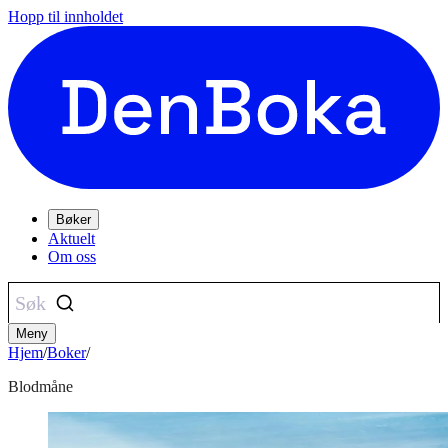
Hopp til innholdet
Bøker
Aktuelt
Om oss
Søk
Meny
Hjem
/
Boker
/
Blodmåne