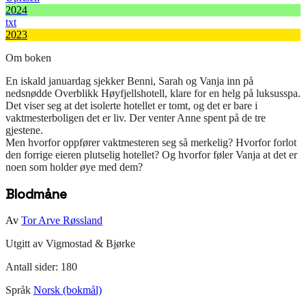
2024
txt
2023
Om boken
En iskald januardag sjekker Benni, Sarah og Vanja inn på
nedsnødde Overblikk Høyfjellshotell, klare for en helg på luksusspa.
Det viser seg at det isolerte hotellet er tomt, og det er bare i
vaktmesterboligen det er liv. Der venter Anne spent på de tre
gjestene.
Men hvorfor oppfører vaktmesteren seg så merkelig? Hvorfor forlot
den forrige eieren plutselig hotellet? Og hvorfor føler Vanja at det er
noen som holder øye med dem?
Blodmåne
Av
Tor Arve Røssland
Utgitt av
Vigmostad & Bjørke
Antall sider:
180
Språk
Norsk (bokmål)