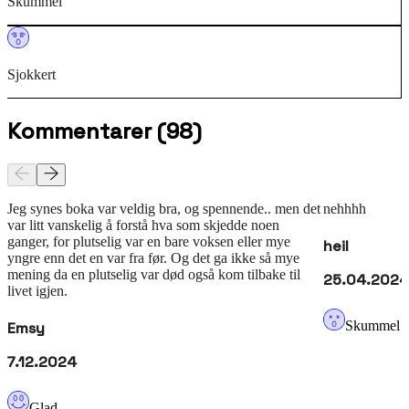
Skummel
Sjokkert
Kommentarer
(
98
)
Jeg synes boka var veldig bra, og spennende.. men det
nehhhh
var litt vanskelig å forstå hva som skjedde noen
ganger, for plutselig var en bare voksen eller mye
heil
yngre enn det en var fra før. Og det ga ikke så mye
mening da en plutselig var død også kom tilbake til
25.04.2024
livet igjen.
Skummel
Emsy
7.12.2024
Glad