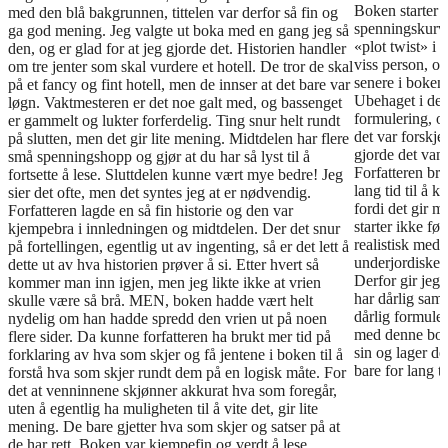
Boken starter 
med den blå bakgrunnen, tittelen var derfor så fin og
spenningskurve
ga god mening. Jeg valgte ut boka med en gang jeg så
«plot twist» i
den, og er glad for at jeg gjorde det. Historien handler
viss person, og
om tre jenter som skal vurdere et hotell. De tror de skal
senere i boken
på et fancy og fint hotell, men de innser at det bare var
Ubehaget i den
løgn. Vaktmesteren er det noe galt med, og bassenget
formulering, og
er gammelt og lukter forferdelig. Ting snur helt rundt
det var forskje
på slutten, men det gir lite mening. Midtdelen har flere
gjorde det van
små spenningshopp og gjør at du har så lyst til å
Forfatteren bru
fortsette å lese. Sluttdelen kunne vært mye bedre! Jeg
lang tid til å
sier det ofte, men det syntes jeg at er nødvendig.
fordi det gir m
Forfatteren lagde en så fin historie og den var
starter ikke fø
kjempebra i innledningen og midtdelen. Der det snur
realistisk med 
på fortellingen, egentlig ut av ingenting, så er det lett å
underjordiske k
dette ut av hva historien prøver å si. Etter hvert så
Derfor gir jeg
kommer man inn igjen, men jeg likte ikke at vrien
har dårlig sam
skulle være så brå. MEN, boken hadde vært helt
dårlig formule
nydelig om han hadde spredd den vrien ut på noen
med denne boken
flere sider. Da kunne forfatteren ha brukt mer tid på
sin og lager de
forklaring av hva som skjer og få jentene i boken til å
bare for lang t
forstå hva som skjer rundt dem på en logisk måte. For
det at venninnene skjønner akkurat hva som foregår,
uten å egentlig ha muligheten til å vite det, gir lite
mening. De bare gjetter hva som skjer og satser på at
de har rett. Boken var kjempefin og verdt å lese.