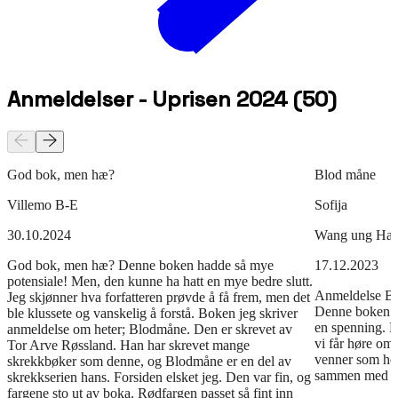
Anmeldelser - Uprisen 2024
(
50
)
God bok, men hæ?
Blod måne
Villemo B-E
Sofija
30.10.2024
Wang ung Ha
God bok, men hæ? Denne boken hadde så mye
17.12.2023
potensiale! Men, den kunne ha hatt en mye bedre slutt.
Anmeldelse B
Jeg skjønner hva forfatteren prøvde å få frem, men det
Denne boken er
ble klussete og vanskelig å forstå. Boken jeg skriver
en spenning. B
anmeldelse om heter; Blodmåne. Den er skrevet av
vi får høre o
Tor Arve Røssland. Han har skrevet mange
venner som he
skrekkbøker som denne, og Blodmåne er en del av
sammen med mo
skrekkserien hans. Forsiden elsket jeg. Den var fin, og
fargene sto ut av boka. Rødfargen passet så fint inn