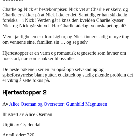
Charlie og Nick er bestekompiser. Nick vet at Charlie er skeiv, og
Charlie er sikker på at Nick ikke er det. Samtidig er han skikkelig
forelska – i Nick! Verden går i knas den kvelden Charlie kysser
Nick og Nick går sin vei. Har Charlie ødelagt vennskapet og alt?
Men kjærligheten er uforutsigbar, og Nick finner stadig ut nye ting
om vennene sine, familien sin … og seg selv.
Hjertestopper er en varm og romantisk tegneserie som favner om
noe stort, noe som snakker til oss alle.
De neste bøkene i serien tar også opp selvskading og
spiseforstyrrelse blant gutter, et aktuelt og stadig økende problem det
er viktig å sette fokus på.
Hjertestopper 2
Av
Alice Oseman og Oversetter: Gunnhild Magnussen
Illustrert av
Alice Oseman
Utgitt av
Gyldendal
Antall sider:
320