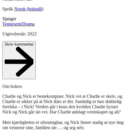
Språk
Norsk (bokmål)
Sjanger
Tegneserie
Drama
Utgivelsesår:
2022
Skriv kommentar
Om boken
Charlie og Nick er bestekompiser. Nick vet at Charlie er skeiv, og
Charlie er sikker på at Nick ikke er det. Samtidig er han skikkelig
forelska – i Nick! Verden går i knas den kvelden Charlie kysser
Nick og Nick går sin vei. Har Charlie ødelagt vennskapet og alt?
Men kjærligheten er uforutsigbar, og Nick finner stadig ut nye ting
om vennene sine, familien sin … og seg selv.