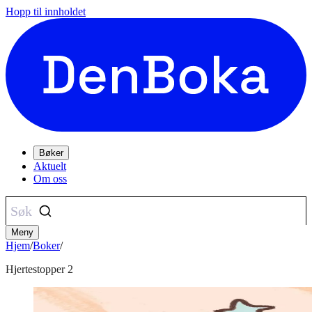
Hopp til innholdet
Bøker
Aktuelt
Om oss
Søk
Meny
Hjem
/
Boker
/
Hjertestopper 2