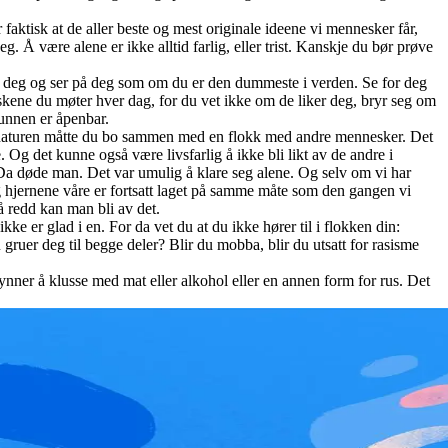
faktisk at de aller beste og mest originale ideene vi mennesker får,
eg. Å være alene er ikke alltid farlig, eller trist. Kanskje du bør prøve
mot deg og ser på deg som om du er den dummeste i verden. Se for deg
eskene du møter hver dag, for du vet ikke om de liker deg, bryr seg om
runnen er åpenbar.
 i naturen måtte du bo sammen med en flokk med andre mennesker. Det
. Og det kunne også være livsfarlig å ikke bli likt av de andre i
 Da døde man. Det var umulig å klare seg alene. Og selv om vi har
g hjernene våre er fortsatt laget på samme måte som den gangen vi
å redd kan man bli av det.
kke er glad i en. For da vet du at du ikke hører til i flokken din:
gruer deg til begge deler? Blir du mobba, blir du utsatt for rasisme
gynner å klusse med mat eller alkohol eller en annen form for rus. Det