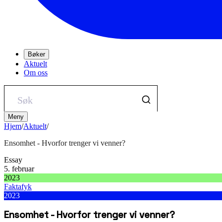
Bøker
Aktuelt
Om oss
Meny
Hjem
/
Aktuelt
/
Ensomhet - Hvorfor trenger vi venner?
Essay
5. februar
2023
Faktafyk
2023
Ensomhet - Hvorfor trenger vi venner?