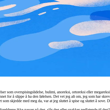
lser som overspisingslidelse, bulimi, anoreksi, ortoreksi eller megareks
 annet for å slippe å ha den følelsen. Det vet jeg alt om, jeg som har skr
t som skjedde med meg da, var at jeg sluttet å spise og sluttet å sove. 
foreldrene ikke passer på deg, slår deg eller snakker nedlatende til de