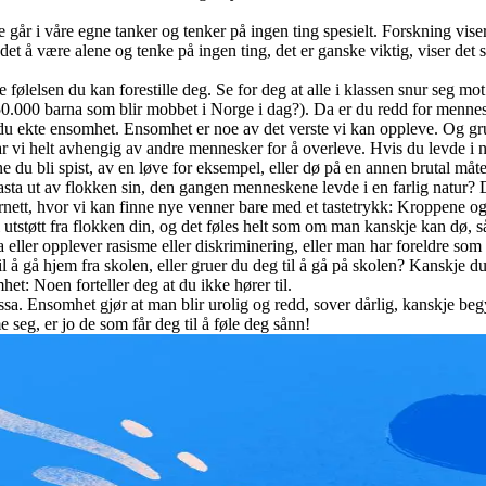
år i våre egne tanker og tenker på ingen ting spesielt. Forskning viser 
å det å være alene og tenke på ingen ting, det er ganske viktig, viser det s
e følelsen du kan forestille deg. Se for deg at alle i klassen snur seg 
de 50.000 barna som blir mobbet i Norge i dag?). Da er du redd for menn
er du ekte ensomhet. Ensomhet er noe av det verste vi kan oppleve. Og g
 var vi helt avhengig av andre mennesker for å overleve. Hvis du levde
e du bli spist, av en løve for eksempel, eller dø på en annen brutal måte
kasta ut av flokken sin, den gangen menneskene levde i en farlig natur?
rnett, hvor vi kan finne nye venner bare med et tastetrykk: Kroppene o
i utstøtt fra flokken din, og det føles helt som om man kanskje kan dø, s
 eller opplever rasisme eller diskriminering, eller man har foreldre som i
 å gå hjem fra skolen, eller gruer du deg til å gå på skolen? Kanskje du 
het: Noen forteller deg at du ikke hører til.
essa. Ensomhet gjør at man blir urolig og redd, sover dårlig, kanskje be
seg, er jo de som får deg til å føle deg sånn!