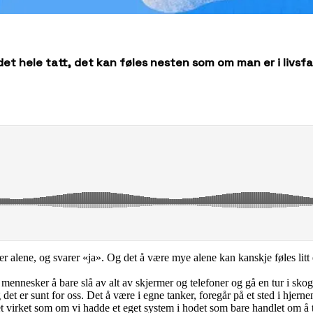
 det hele tatt, det kan føles nesten som om man er i livsfa
r alene, og svarer «ja». Og det å være mye alene kan kanskje føles litt e
 mennesker å bare slå av alt av skjermer og telefoner og gå en tur i skoge
og det er sunt for oss. Det å være i egne tanker, foregår på et sted i h
et virket som om vi hadde et eget system i hodet som bare handlet om å te