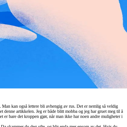
i. Man kan også lettere bli avhengig av rus. Det er nemlig så veldig
evet denne artikkelen. Jeg er både blitt mobba og jeg har gruet meg til å
Det er bare det kroppen gjør, når man ikke har noen andre muligheter i
g? Da skammer du deg ofte, og blir enda mer ensom av det. Hvis du