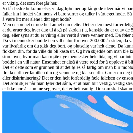
er viktig, det som foregår her.
Vi får bedre hukommelse, vi dagdrømmer og får gode ideer når vi bare g
faller inn i hodet vårt mens vi bare surrer og tuller i vårt eget hode. S
å være litt mer alene i ditt eget hode?
Men ensomhet er noe helt annet enn dette. Det er den mest forferdelig
at du gruer deg hver dag til å gå på skolen (ja, kanskje du er et av 
deg, eller syns at du er viktig eller verdt å være venner med. Da føl
Da vi mennesker bodde i en vill natur for over 200.000 år siden, da
var livsfarlig om du gikk deg bort, og plutselig var helt alene. Da kunn
flokken din, for da ville du bli kasta ut. Og hva skjedde om man ble 
store byer, hvor man kan møte nye mennesker hele tida, og vi har inte
bodde i en vill natur. Ensomhet er altså å være redd for å oppleve å bl
Det er dette som er grunnen til at det føles så farlig om man blir mobba
flokken din er familien din og vennene og klassen din. Gruer du deg til
eller diskriminering? Det er den helt forferdelig fæle følelsen av ensom
Det som skjer når man føler det sånn, er at man blir veldig, veldig str
er ikke noe å skamme seg over, det er helt vanlig. De som skal skamme 