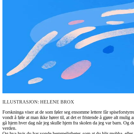
ILLUSTRASJON: HELENE BROX
Forskninga viser at de som føler seg ensomme lettere får spiseforstyrre
vondt å føle at man ikke hører til, at det er fristende å gjøre alt mulig
gå hjem hver dag når jeg skulle hjem fra skolen da jeg var barn. Og de
verden.
Og hva hvis du har vonde hemmeligheter, som at du blir mobba, eller 