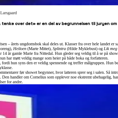
 Larsgaard
tenke over det» er en del av begrunnelsen til juryen om
n – årets ungdomsbok skal deles ut. Klasser fra over hele landet er sam
Noreng),
Heiloen
(Marte Mittet),
Splintra
(Hilde Myklebust) og
Lik meg
4 år gamle Marie fra Nittedal. Hun gleder seg veldig til å se på showe
 hun har møtt veldig mange som heier på både boka og forfatteren.
, fordi hun syns den er veldig spennende og treffer målgruppen. Hun be
yklasse.
ntarer før showet begynner, hvor latteren sprer seg i salen. Så intro
. Den handler om Cornelius som opplever noe ekstremt ubehagelig, han
ser for andre.