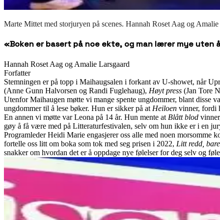
Marte Mittet med storjuryen på scenes. Hannah Roset Aag og Amalie
«Boken er basert på noe ekte, og man lærer mye uten å 
Hannah Roset Aag og Amalie Larsgaard
Forfatter
Stemningen er på topp i Maihaugsalen i forkant av U-showet, når Uprise
(Anne Gunn Halvorsen og Randi Fuglehaug),
Høyt press
(Jan Tore 
Utenfor Maihaugen møtte vi mange spente ungdommer, blant disse var 1
ungdommer til å lese bøker. Hun er sikker på at
Heiloen
vinner, fordi
En annen vi møtte var Leona på 14 år. Hun mente at
Blått blod
vinner
gøy å få være med på Litteraturfestivalen, selv om hun ikke er i en jur
Programleder Heidi Marie engasjerer oss alle med noen morsomme komme
fortelle oss litt om boka som tok med seg prisen i 2022,
Litt redd, bare
snakker om hvordan det er å oppdage nye følelser for deg selv og følel